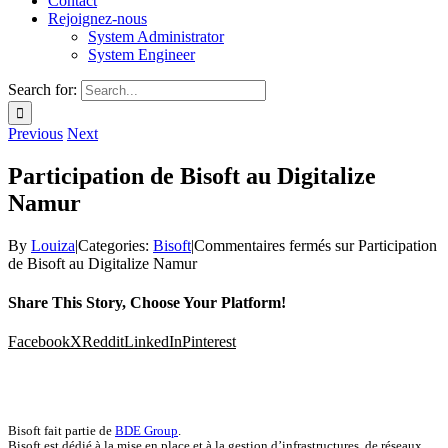
Contact
Rejoignez-nous
System Administrator
System Engineer
Search for:
Previous
Next
Participation de Bisoft au Digitalize
Namur
By
Louiza
|
Categories:
Bisoft
|
Commentaires fermés
sur Participation
de Bisoft au Digitalize Namur
Share This Story, Choose Your Platform!
Facebook
X
Reddit
LinkedIn
Pinterest
Bisoft
Bisoft fait partie de
BDE Group
.
Bisoft est dédié à la mise en place et à la gestion d’infrastructures, de réseaux,