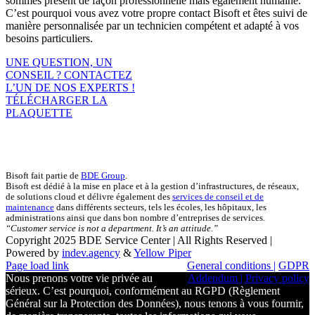
sommes présent de façon professionnelle mais également humaine.
C’est pourquoi vous avez votre propre contact Bisoft et êtes suivi de
manière personnalisée par un technicien compétent et adapté à vos
besoins particuliers.
UNE QUESTION, UN
CONSEIL ? CONTACTEZ
L’UN DE NOS EXPERTS !
TÉLÉCHARGER LA
PLAQUETTE
Bisoft
Bisoft fait partie de
BDE Group
.
Bisoft est dédié à la mise en place et à la gestion d’infrastructures, de réseaux,
de solutions cloud et délivre également des
services de conseil et de
maintenance
dans différents secteurs, tels les écoles, les hôpitaux, les
administrations ainsi que dans bon nombre d’entreprises de services.
“Customer service is not a department. It’s an attitude.”
Copyright 2025 BDE Service Center | All Rights Reserved |
Powered by
indev.agency
&
Yellow Piper
Page load link
General conditions |
GDPR
Nous prenons votre vie privée au
Addendum
| Privacy policy
sérieux. C’est pourquoi, conformément au RGPD (Règlement
Général sur la Protection des Données), nous tenons à vous fournir,